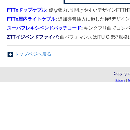
FTTxドャプケブル
:
優な張力ﾘり開きやすいデザインFTT
FTTx屋内ライトケブル
:
追加導管挿入に適した極ﾗデザイ
スーパフレキシベンドパッチコード
:
キンクフリ曲でコンパ
ZTTイジベンドファイバ:
曲パフォマンスはITU G.657
トップペジへ戻る
Copyright
Privacy
|
T