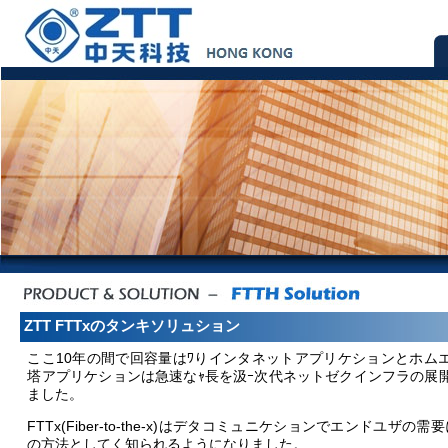
ZTT FTTxのタンキソリュション
ここ10年の間で回容量はﾜりインタネットアプリケションとホム
塔アプリケションは急速なｬ長を汲ｰ次代ネットゼクインフラの展
ました。
FTTx(Fiber-to-the-x)はデタコミュニケションでエンドユザの
の方法としてく知られるようになりました。